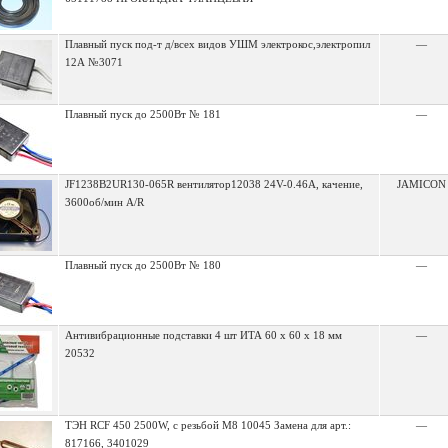
Плавный пуск под-т д/всех видов УШМ электрокос,электропил
—
12А №3071
Плавный пуск до 2500Вт № 181
—
JF1238B2UR130-065R вентилятор12038 24V-0.46A, качение,
JAMICON
3600об/мин A/R
Плавный пуск до 2500Вт № 180
—
Антивибрационные подставки 4 шт ИТА 60 х 60 х 18 мм
—
20532
ТЭН RCF 450 2500W, с резьбой M8 10045 Замена для арт.:
—
817166, 3401029