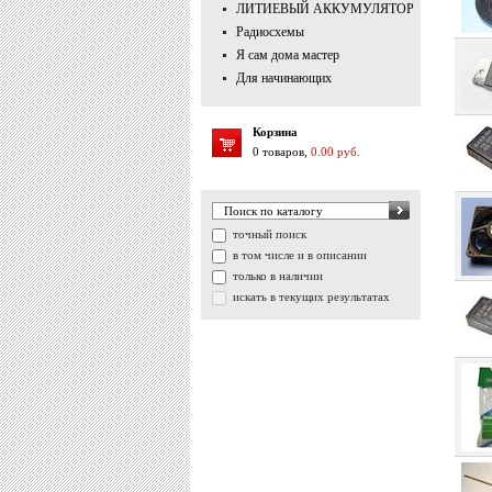
ЛИТИЕВЫЙ АККУМУЛЯТОР
Радиосхемы
Я сам дома мастер
Для начинающих
Корзина
0 товаров,
0.00 руб.
точный поиск
в том числе и в описании
только в наличии
искать в текущих результатах