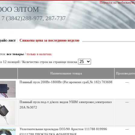
Переход на мобильную 
ООО ЭЛТОМ
 7 (3842)288-977, 287-737
райс-лист
|
Снижена цена за последнюю неделю
тся:
все товары
/
только в наличии
.
о 12 позиций / Количество строк на странице поиска
Наименование товара
Производите
Плавный пуск 200Вт-1800Вт (Рег.времени сраб,№ 182) 703698
—
Плавный пуск под-т д/всех видов УШМ электрокос,электропил
—
20А №3072
Уплотнительная прокладка D35/90 Аристон 111788 819996
—
65111788 ПРОКЛАДКА ФЛАНЦЕВАЯ