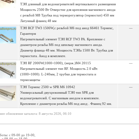
ТЭН длинный для водонагревателей вертикального размещения
Мощность 2500 Вт Отверстие для крепления магниевого анода
с резьбой М8 Трубка под терморегулятор (термостат) 450 мм
Латунный фланец 48 мм
ТЭН RCF TW3 1500W,с резьбой M6 под анод 66461 Термекс,
—
Гарантерм
Нагревательный элемент ТЭН RCF TW3 PA. Крепление с
диаметром резьбы M6 под шпильку магниевого анода.
Диаметр фланца 48 мм. Мощность ТЭНа 1500 Вт. Трубка для
термостата. Анод в комплекте.
ТЭН RF 2000W(1000+1000), (нерж.)M4 20115
—
Нагревательный элемент тип RF. Мощность 2.0 кВт.
(1000+1000). L-240мм, 2 трубки для термостата и
термозащиты
ТЭН Термекс 2500 w SPR M6 10942
—
Универсальный двухрежимный ТЭН тип SPR для
водонагревателей. С магниевым анодом в комплекте.
Крепление с диаметром резьбы М6 под анод . Фланец 92 мм.
нее обновление каталога: 8 августа 2026, 06:10
боты: с 09-00 до 19-00,
 с 09-00 до 18-00