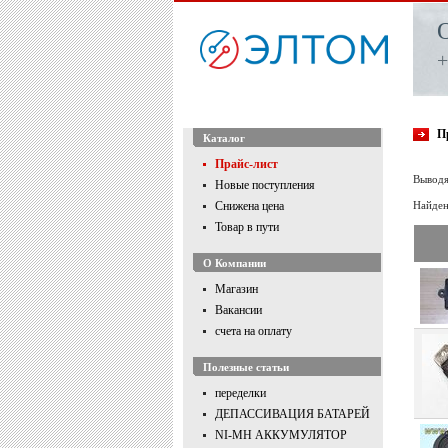
+
П
Каталог
Прайс-лист
Выводя
Новые поступления
Снижена цена
Найден
Товар в пути
О Компании
Магазин
Вакансии
счета на оплату
Полезные статьи
переделки
ДЕПАССИВАЦИЯ БАТАРЕЙ
NI-MH АККУМУЛЯТОР