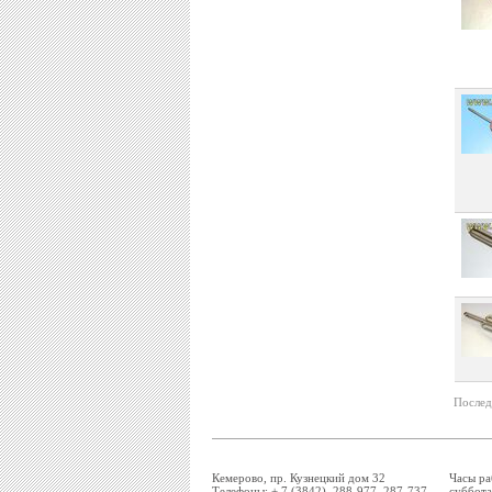
Послед
Кемерово, пр. Кузнецкий дом 32
Часы ра
Телефоны: + 7 (3842) 288-977, 287-737,
суббота