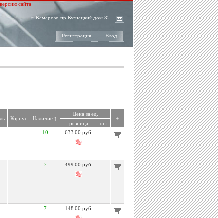
версию сайта
г. Кемерово пр.Кузнецкий дом 32
Регистрация
Вход
Цена за ед.
↑
ль
Корпус
Наличие
+
розница
опт
—
10
633.00 руб.
—
—
7
499.00 руб.
—
—
7
148.00 руб.
—