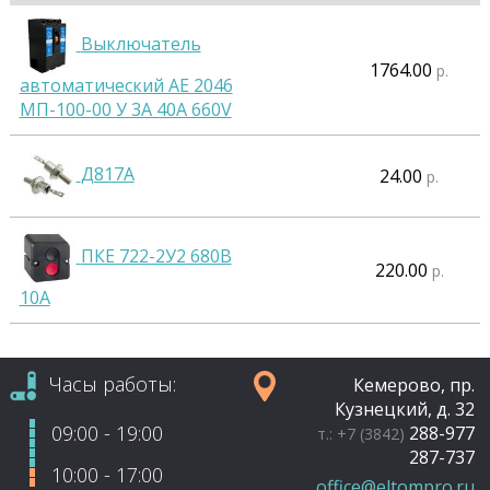
Выключатель
1764.00
р.
автоматический АЕ 2046
МП-100-00 У 3А 40А 660V
Д817А
24.00
р.
ПКЕ 722-2У2 680В
220.00
р.
10А
Часы работы:
Кемерово, пр.
Кузнецкий, д. 32
09:00 - 19:00
288-977
т.: +7 (3842)
287-737
10:00 - 17:00
office@eltompro.ru