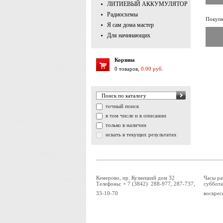
ЛИТИЕВЫЙ АККУМУЛЯТОР
Радиосхемы
Покупк
Я сам дома мастер
Для начинающих
Корзина
0 товаров,
0.00 руб.
точный поиск
в том числе и в описании
только в наличии
искать в текущих результатах
Кемерово, пр. Кузнецкий дом 32
Часы ра
Телефоны: + 7 (3842) 288-977, 287-737,
суббота
33-10-70
воскрес