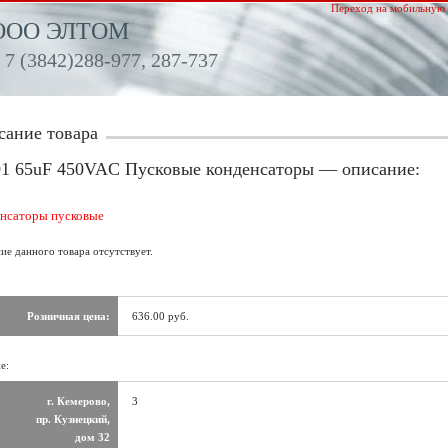
Переход на мобильную 
ООО ЭЛТОМ
 7 (3842)288-977, 287-737
сание товара
01 65uF 450VAC Пусковые конденсаторы — описание:
нсаторы пусковые
ие данного товара отсутствует.
Розничная цена:
636.00 руб.
е:
г. Кемерово,
3
пр. Кузнецкий,
дом 32