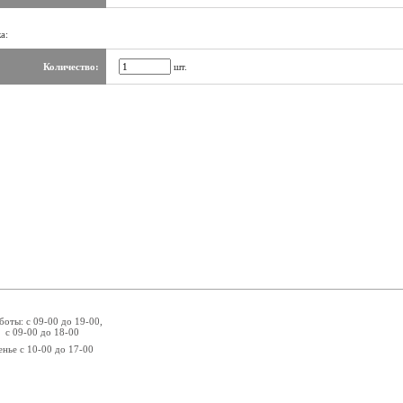
а:
Количество:
шт.
боты: с 09-00 до 19-00,
 с 09-00 до 18-00
енье с 10-00 до 17-00