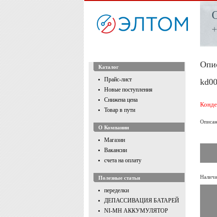
+
Опи
Каталог
Прайс-лист
kd0
Новые поступления
Снижена цена
Конде
Товар в пути
Описан
О Компании
Магазин
Вакансии
счета на оплату
Наличи
Полезные статьи
переделки
ДЕПАССИВАЦИЯ БАТАРЕЙ
NI-MH АККУМУЛЯТОР